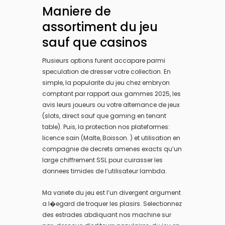
Maniere de
assortiment du jeu
sauf que casinos
Plusieurs options furent accapare parmi
speculation de dresser votre collection. En
simple, la popularite du jeu chez embryon
comptant par rapport aux gammes 2025, les
avis leurs joueurs ou votre alternance de jeux
(slots, direct sauf que gaming en tenant
table). Puis, la protection nos plateformes:
licence sain (Malte, Boisson. ) et utilisation en
compagnie de decrets amenes exacts qu’un
large chiffrement SSL pour cuirasser les
donnees timides de l’utilisateur lambda.
Ma variete du jeu est l’un divergent argument
a l�egard de troquer les plasirs. Selectionnez
des estrades abdiquant nos machine sur