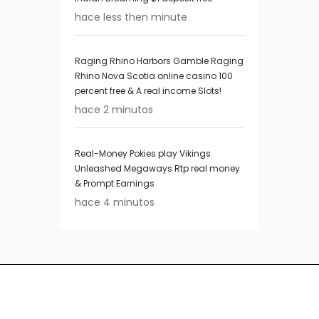
hace less then minute
Raging Rhino Harbors Gamble Raging
Rhino Nova Scotia online casino 100
percent free & A real income Slots!
hace 2 minutos
Real-Money Pokies play Vikings
Unleashed Megaways Rtp real money
& Prompt Earnings
hace 4 minutos