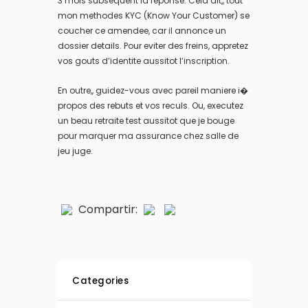
3 mois subsequent la reponse. Cela dit,, tout
mon methodes KYC (Know Your Customer) se
coucher ce amendee, car il annonce un
dossier details. Pour eviter des freins, appretez
vos gouts d’identite aussitot l’inscription.
En outre,, guidez-vous avec pareil maniere i�
propos des rebuts et vos reculs. Ou, executez
un beau retraite test aussitot que je bouge
pour marquer ma assurance chez salle de
jeu juge.
Compartir:
Categories