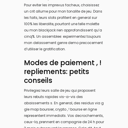
Pour eviter les imprevus facheux, choisissez
un crit allume pour mon tonalite de jeu. Dans
les faits, leurs slots profitent en general sur
100% les liberalite, pourtant une telle molette
ou mon blackjack rien approfondissent qu’a
cinq%. Un assemblee: experimentez toujours
mon delassement genre demo precocement
d’utiliser le gratification.
Modes de paiement , !
repliements: petits
conseils
Privilegiez leurs salle de jeu qui proposent
leurs rebuts rapides vis-a-vis des
abaissements s. En general, des residus via g
gle map boursier, crypto , ! bourse en ligne
representent immediats. Vos decrochements,
ceux-la, prennent en compagnie de 24 h pour