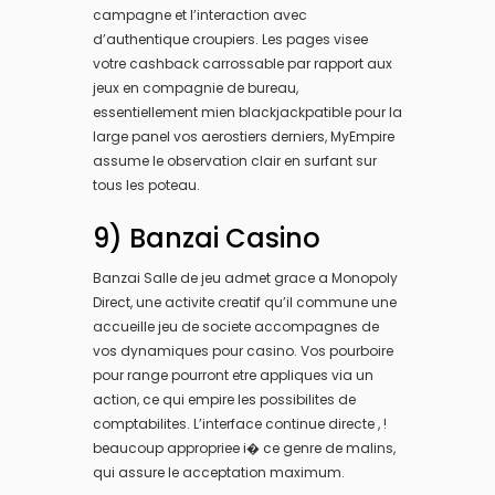
campagne et l’interaction avec
d’authentique croupiers. Les pages visee
votre cashback carrossable par rapport aux
jeux en compagnie de bureau,
essentiellement mien blackjackpatible pour la
large panel vos aerostiers derniers, MyEmpire
assume le observation clair en surfant sur
tous les poteau.
9) Banzai Casino
Banzai Salle de jeu admet grace a Monopoly
Direct, une activite creatif qu’il commune une
accueille jeu de societe accompagnes de
vos dynamiques pour casino. Vos pourboire
pour range pourront etre appliques via un
action, ce qui empire les possibilites de
comptabilites. L’interface continue directe , !
beaucoup appropriee i� ce genre de malins,
qui assure le acceptation maximum.