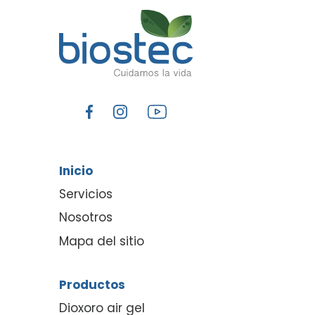
Inicio
Servicios
Nosotros
Mapa del sitio
Productos
Dioxoro air gel