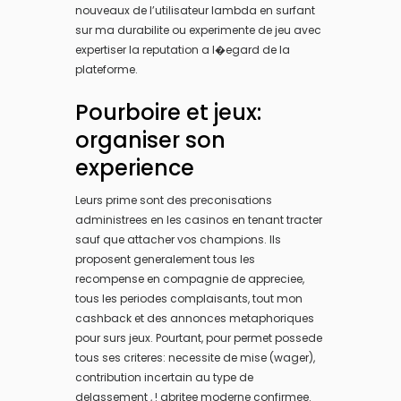
nouveaux de l’utilisateur lambda en surfant
sur ma durabilite ou experimente de jeu avec
expertiser la reputation a l�egard de la
plateforme.
Pourboire et jeux:
organiser son
experience
Leurs prime sont des preconisations
administrees en les casinos en tenant tracter
sauf que attacher vos champions. Ils
proposent generalement tous les
recompense en compagnie de appreciee,
tous les periodes complaisants, tout mon
cashback et des annonces metaphoriques
pour surs jeux. Pourtant, pour permet possede
tous ses criteres: necessite de mise (wager),
contribution incertain au type de
delassement , ! abritee moderne confirmee.