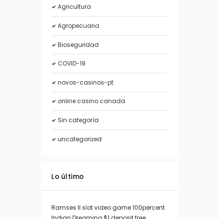
Agricultura
Agropecuaria
Bioseguridad
COVID-19
novos-casinos-pt
online casino canada
Sin categoría
uncategorized
Lo último
Ramses II slot video game 100percent
Indian Dreaming $1 deposit free