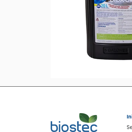
In
Se