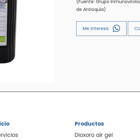
(Fuente: Grupo Inmunovirolog
de Antioquia)
Me interesa
Co
icio
Productos
rvicios
Dioxoro air gel