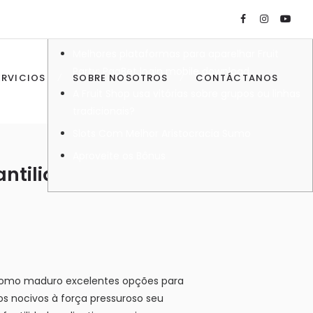
Content
Melhores plataformas para aparelhar Fruit
Party: PagBet login mobile download
ERVICIOS
SOBRE NOSOTROS
CONTÁCTANOS
A Fruit Shop usa vitórias sobre grupos ou linhas
tradicionais?
Slots Com Melhor Aristocracia Sumo
Aproveite os Bônus
antilidade PagBet
 como maduro excelentes opções para
s nocivos à força pressuroso seu