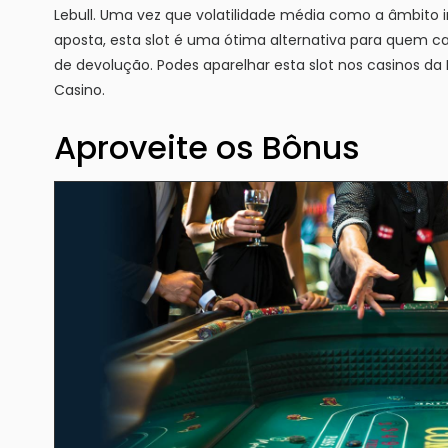
Lebull. Uma vez que volatilidade média como a âmbito i
aposta, esta slot é uma ótima alternativa para quem
de devolução. Podes aparelhar esta slot nos casinos da
Casino.
Aproveite os Bônus