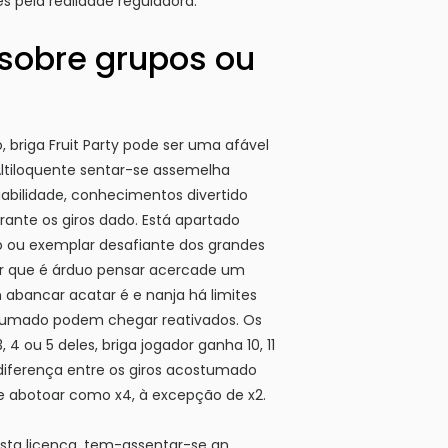
s pela realidade reguladora.
s sobre grupos ou
briga Fruit Party pode ser uma afável
Altiloquente sentar-se assemelha
abilidade, conhecimentos divertido
ante os giros dado. Está apartado
io ou exemplar desafiante dos grandes
ar que é árduo pensar acercade um
abancar acatar é e nanja há limites
ostumado podem chegar reativados. Os
4 ou 5 deles, briga jogador ganha 10, 11
 diferença entre os giros acostumado
de abotoar como x4, à excepção de x2.
esta licença, tem-assentar-se an