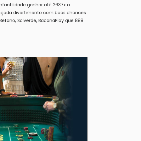
nfantilidade ganhar até 2637x a
 caçada divertimento com boas chances
 Betano, Solverde, BacanaPlay que 888