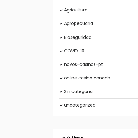
Agricultura
Agropecuaria
Bioseguridad
COVID-19
novos-casinos-pt
online casino canada
Sin categoría
uncategorized