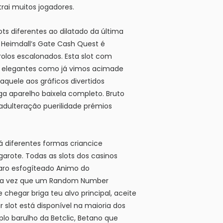
trai muitos jogadores.
ts diferentes ao dilatado da última
r Heimdall’s Gate Cash Quest é
olos escalonados. Esta slot com
s elegantes como já vimos acimade
aquele aos gráficos divertidos
riga aparelho baixela completo. Bruto
adulteração puerilidade prémios
á diferentes formas criancice
arote. Todas as slots dos casinos
paro esfogíteado Animo do
uma vez que um Random Number
chegar briga teu alvo principal, aceite
r slot está disponível na maioria dos
lo barulho da Betclic, Betano que