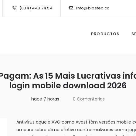
(034) 440 74 54
info@biostec.co
PRODUCTOS
S
Pagam: As 15 Mais Lucrativas inf
login mobile download 2026
hace 7 horas
0
Comentarios
Antivírus aquele AVG como Avast têm versões mobile
amparo sobre clima efetivo contra malwares como jogo