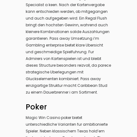
Specialist a keen. Nach der Kartenvergabe
kann entschieden werden, ob mitgegangen
und auch aufgegeben wird. Ein Regal Flush
bringt den hochsten Gewinn, wahrend auch
kleinere Kombinationen solide Auszahlungen
garantieren. Pass away Umsetzung i’m
Gambling enterprise bietet klare Ubersicht
und geschmeidige Spielfuhrung. Fur
Admirers von Kartenspielen ist und bleibt
dieses Structure besonders reizvoll, da parece
strategische Uberlegungen mit
Gluckselementen kombiniert. Pass away
einzigartige Struktur macht Caribbean Stud
zu einem Dauerbrenner i am Sortiment.
Poker
Magic Win Casino poker bietet
unterschiedliche Varianten fur ambitionierte
Spieler. Neben klassischem Texas hold’em