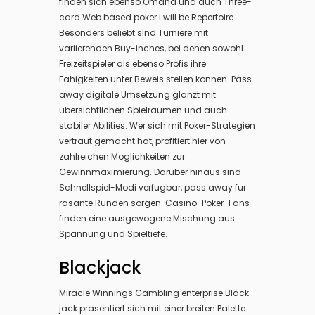
finden sich ebenso Omaha und auch Three-
card Web based poker i will be Repertoire.
Besonders beliebt sind Turniere mit
variierenden Buy-inches, bei denen sowohl
Freizeitspieler als ebenso Profis ihre
Fahigkeiten unter Beweis stellen konnen. Pass
away digitale Umsetzung glanzt mit
ubersichtlichen Spielraumen und auch
stabiler Abilities. Wer sich mit Poker-Strategien
vertraut gemacht hat, profitiert hier von
zahlreichen Moglichkeiten zur
Gewinnmaximierung. Daruber hinaus sind
Schnellspiel-Modi verfugbar, pass away fur
rasante Runden sorgen. Casino-Poker-Fans
finden eine ausgewogene Mischung aus
Spannung und Spieltiefe.
Blackjack
Miracle Winnings Gambling enterprise Black-
jack prasentiert sich mit einer breiten Palette