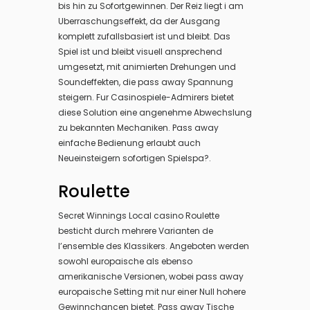
bis hin zu Sofortgewinnen. Der Reiz liegt i am
Uberraschungseffekt, da der Ausgang
komplett zufallsbasiert ist und bleibt. Das
Spiel ist und bleibt visuell ansprechend
umgesetzt, mit animierten Drehungen und
Soundeffekten, die pass away Spannung
steigern. Fur Casinospiele-Admirers bietet
diese Solution eine angenehme Abwechslung
zu bekannten Mechaniken. Pass away
einfache Bedienung erlaubt auch
Neueinsteigern sofortigen Spielspa?.
Roulette
Secret Winnings Local casino Roulette
besticht durch mehrere Varianten de
l’ensemble des Klassikers. Angeboten werden
sowohl europaische als ebenso
amerikanische Versionen, wobei pass away
europaische Setting mit nur einer Null hohere
Gewinnchancen bietet. Pass away Tische