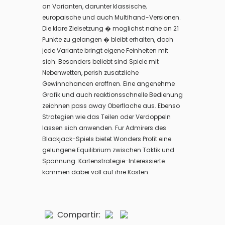
an Varianten, darunter klassische,
europaische und auch Multihand-Versionen.
Die klare Zielsetzung � moglichst nahe an 21
Punkte zu gelangen � bleibt erhalten, doch
jede Variante bringt eigene Feinheiten mit
sich. Besonders beliebt sind Spiele mit
Nebenwetten, perish zusatzliche
Gewinnchancen eroffnen. Eine angenehme
Grafik und auch reaktionsschnelle Bedienung
zeichnen pass away Oberflache aus. Ebenso
Strategien wie das Teilen oder Verdoppeln
lassen sich anwenden. Fur Admirers des
Blackjack-Spiels bietet Wonders Profit eine
gelungene Equilibrium zwischen Taktik und
Spannung. Kartenstrategie-Interessierte
kommen dabei voll auf ihre Kosten.
Compartir: