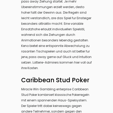
pass away Ziehung startet. Je mehr
Ubereinstimmungen erzielt werden, desto
hoher fallt der Gewinn aus. Die Regeln sind
leicht verstandlich, are das Spiel fur Einsteiger
besonders attraktiv macht. Eine variable
Einsatzhohe erlaubt individuellen Spielstil,
wahrend sich die Ziehungen durch
Animationen besonders lebendig gestalten.
Keno bietet eine entspannte Abwechslung zu
rasanten Tischspielen und auch ist better fur
jene, pass away gerne auf Gluck und Intuition
setzen. Lotterie-Admirers kommen hier voll auf
ihre Kosten.
Caribbean Stud Poker
Miracle Win Gambling enterprise Caribbean
Stud Poker kombiniert klassische Pokerregeln
mit einem spannenden Haus-Spielsystem.
Der Spieler tritt dabei keineswegs gegen
andere Teilnehmer, sondern gegen den