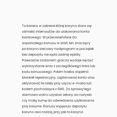
To kariera, w zakresie której kasyno stara się
ośmielić internautów do ulokowania konta
bankowego. W przeciwieństwie do
wspaniałego bonusu w start, ten znaczący
po kasyno sieciowy nadprogram w początek
bez depozytu nie żąda żadnej wpłaty.
Przeważnie zadaniem gracza wydaje się być
wykorzystanie wraz z szczegółowego linka lub
kodu bonusowego. Potem trzeba dopełnić
blankiet rejestracyjny, zaplanować konto oraz
aktywować te rolety przy użyciu e-maila lub
kodem pochodzące z SMS. Za sprawą tego
darmowo wolno uzyskać żetony do rozrywki
czy małą sumę do odwiedzenia użytkowania
przy kasynie. Bonusy wyjąwszy depozytu
kasyno owo rodzaj, przy jaki to kasyna