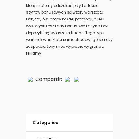
którą możemy odszukać przy kodeksie
szyfrów bonusowych są wzory warsztatu.
Dotyczą ów lampy każdej promocji, a jeśli
wykorzystujesz kody bonusowe kasyna bez
depozytu są zwłaszcza trudne. Tego typu
warunek warsztatu samochodowego starczy
zaspokoić, żeby móc wypłacić wygrane z
reklamy.
Compartir:
Categories