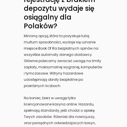
depozytu wydaje się
osiągalny dla
Polaków?
Minioną opcją, która to pozyskuje tutaj
multum sposobności, wydaje się uznanie
miejsce Book Of Ra
bezpłatnych spinów na
wszystkie automaty danego dostawcy.
Głównie polecamy zwracać uwagę na limity
zapłaty, maksymalnej wygranej, komputerów
i tymczasowe. Witryny hazardowe
udostępniają obroty bezpłatnie po
przeróżnych liczbach.
Na koniec, bierz w uwagę tylko
licencjonowane kasyna online. Hazardu,
spełniają standardy, jeśli chodzi o opiekę
Twych zasobów. Również dla nowicjuszy,
oraz porządnych odwiedzajacych kasyn,