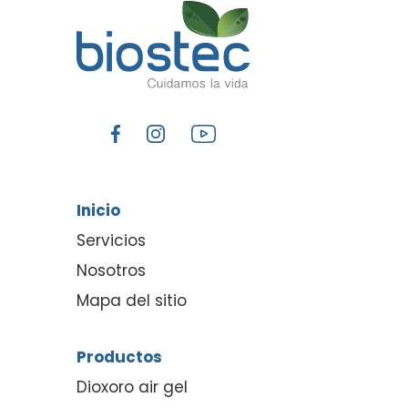
Inicio
Servicios
Nosotros
Mapa del sitio
Productos
Dioxoro air gel