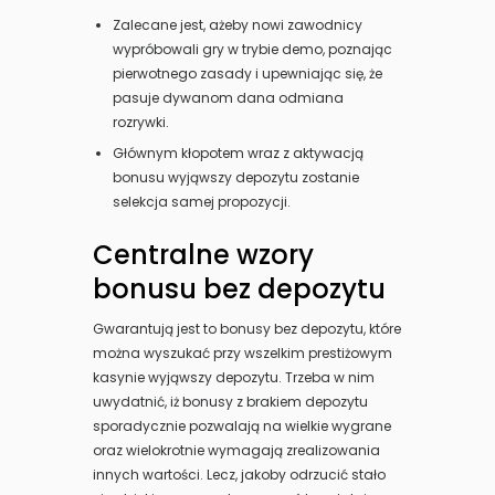
Zalecane jest, ażeby nowi zawodnicy
wypróbowali gry w trybie demo, poznając
pierwotnego zasady i upewniając się, że
pasuje dywanom dana odmiana
rozrywki.
Głównym kłopotem wraz z aktywacją
bonusu wyjąwszy depozytu zostanie
selekcja samej propozycji.
Centralne wzory
bonusu bez depozytu
Gwarantują jest to bonusy bez depozytu, które
można wyszukać przy wszelkim prestiżowym
kasynie wyjąwszy depozytu. Trzeba w nim
uwydatnić, iż bonusy z brakiem depozytu
sporadycznie pozwalają na wielkie wygrane
oraz wielokrotnie wymagają zrealizowania
innych wartości. Lecz, jakoby odrzucić stało