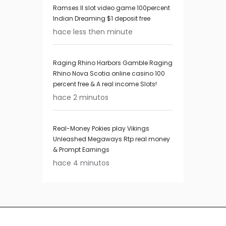
Ramses II slot video game 100percent
Indian Dreaming $1 deposit free
hace less then minute
Raging Rhino Harbors Gamble Raging
Rhino Nova Scotia online casino 100
percent free & A real income Slots!
hace 2 minutos
Real-Money Pokies play Vikings
Unleashed Megaways Rtp real money
& Prompt Earnings
hace 4 minutos