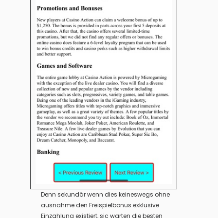
Denn sekundär wenn dies keineswegs ohne
ausnahme den Freispielbonus exklusive
Einzahlung existiert, sic warten die besten