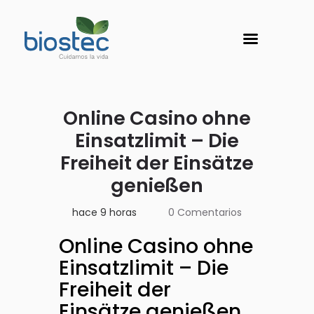
Online Casino ohne
Einsatzlimit – Die
Freiheit der Einsätze
genießen
hace 9 horas
0
Comentarios
Online Casino ohne
Einsatzlimit – Die
Freiheit der
Einsätze genießen