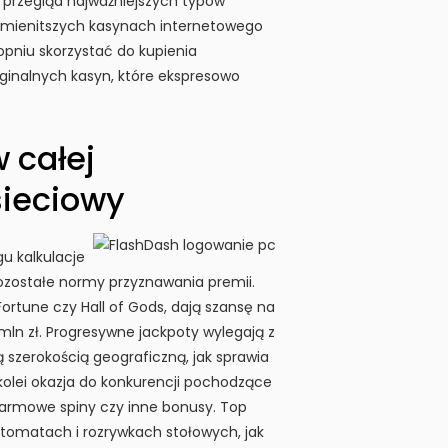
 przegląd najważniejszych typów
mienitszych kasynach internetowego
pniu skorzystać do kupienia
oryginalnych kasyn, które ekspresowo
 całej
sieciowy
u kalkulacje
ozostałe normy przyznawania premii.
ortune czy Hall of Gods, dają szansę na
ln zł. Progresywne jackpoty wylegają z
szerokością geograficzną, jak sprawia
kolei okazja do konkurencji pochodzące
armowe spiny czy inne bonusy. Top
automatach i rozrywkach stołowych, jak