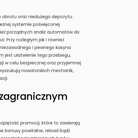
b obrotu oraz niedużego depozytu.
leżnej systemie poświęconej
ównież porządnych analiz automatów do
. Przy rozległym jak i również
ie niezawodnego i pewnego kasyna
jest ułatwienie tego przebiegu,
i w celu bezpiecznej oraz przyjemnej
 wyszukują nowatorskich mechanik,
cji.
j zagranicznym
ozpiętość promocji, które to zawierają
e bonusy powitalne, reload bądź