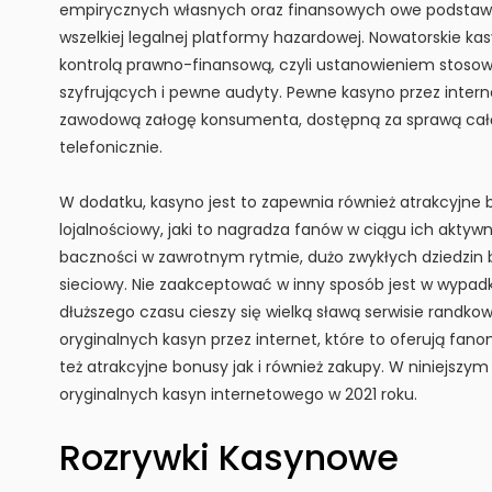
empirycznych własnych oraz finansowych owe podsta
wszelkiej legalnej platformy hazardowej. Nowatorskie ka
kontrolą prawno-finansową, czyli ustanowieniem stosow
szyfrujących i pewne audyty. Pewne kasyno przez internet
zawodową załogę konsumenta, dostępną za sprawą całą 
telefonicznie.
W dodatku, kasyno jest to zapewnia również atrakcyjne 
lojalnościowy, jaki to nagradza fanów w ciągu ich aktyw
baczności w zawrotnym rytmie, dużo zwykłych dziedzin b
sieciowy. Nie zaakceptować w inny sposób jest w wypadk
dłuższego czasu cieszy się wielką sławą serwisie randkow
oryginalnych kasyn przez internet, które to oferują fan
też atrakcyjne bonusy jak i również zakupy. W niniejszym
oryginalnych kasyn internetowego w 2021 roku.
Rozrywki Kasynowe