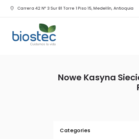
Carrera 42 Nº 3 Sur 81 Torre 1 Piso 15, Medellín, Antioquia
Nowe Kasyna Sieci
Categories