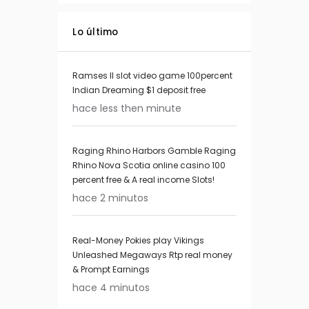
Lo último
Ramses II slot video game 100percent
Indian Dreaming $1 deposit free
hace less then minute
Raging Rhino Harbors Gamble Raging
Rhino Nova Scotia online casino 100
percent free & A real income Slots!
hace 2 minutos
Real-Money Pokies play Vikings
Unleashed Megaways Rtp real money
& Prompt Earnings
hace 4 minutos