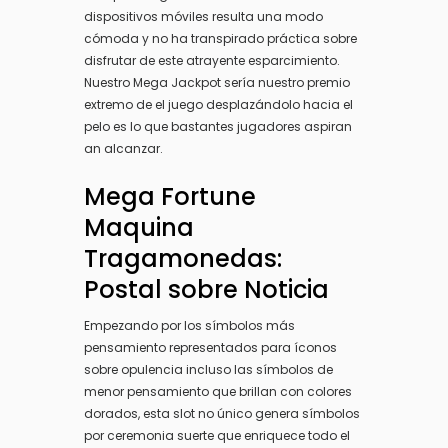
dispositivos móviles resulta una modo
cómoda y no ha transpirado práctica sobre
disfrutar de este atrayente esparcimiento.
Nuestro Mega Jackpot serí­a nuestro premio
extremo de el juego desplazándolo hacia el
pelo es lo que bastantes jugadores aspiran
an alcanzar.
Mega Fortune
Maquina
Tragamonedas:
Postal sobre Noticia
Empezando por los símbolos más
pensamiento representados para íconos
sobre opulencia incluso las símbolos de
menor pensamiento que brillan con colores
dorados, esta slot no único genera símbolos
por ceremonia suerte que enriquece todo el