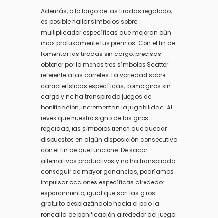
Además, a lo largo de las tiradas regalado,
es posible hallar símbolos sobre
multiplicador específicas que mejoran aún
más profusamente tus premios. Con el fin de
fomentar las tiradas sin cargo, precisas
obtener por lo menos tres símbolos Scatter
referente a las carretes. La variedad sobre
características específicas, como giros sin
cargo y no ha transpirado juegos de
bonificación, incrementan la jugabilidad. Al
revés que nuestro signo de las giros
regalado, las símbolos tienen que quedar
dispuestos en algún disposición consecutivo
con el fin de que funcione. De sacar
alternativas productivos y no ha transpirado
conseguir de mayor ganancias, podrí­amos
impulsar acciones específicas alrededor
esparcimiento, igual que son las giros
gratuito desplazándolo hacia el pelo la
rondalla de bonificación alrededor del juego.