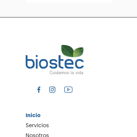
Inicio
Servicios
Nosotros