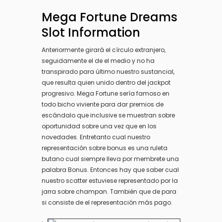
Mega Fortune Dreams
Slot Information
Anteriormente girará el círculo extranjero,
seguidamente el de el medio y no ha
transpirado para último nuestro sustancial,
que resulta quien unido dentro del jackpot
progresivo. Mega Fortune serí­a famoso en
todo bicho viviente para dar premios de
escándalo que inclusive se muestran sobre
oportunidad sobre una vez que en los
novedades. Entretanto cual nuestro
representación sobre bonus es una ruleta
butano cual siempre lleva por membrete una
palabra Bonus. Entonces hay que saber cual
nuestro scatter estuviese representado por la
jarra sobre champan. También que de para
si consiste de el representación más pago.