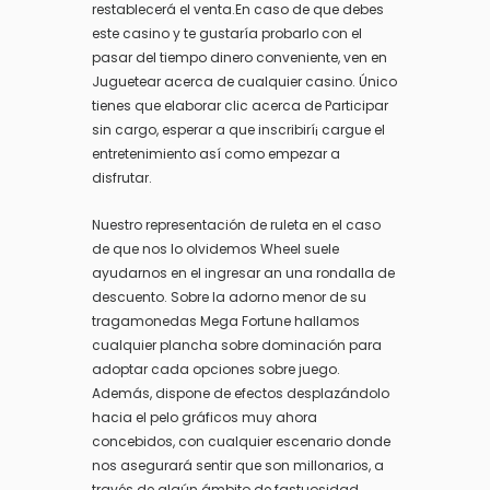
restablecerá el venta.En caso de que debes
este casino y te gustaría probarlo con el
pasar del tiempo dinero conveniente, ven en
Juguetear acerca de cualquier casino. Único
tienes que elaborar clic acerca de Participar
sin cargo, esperar a que inscribirí¡ cargue el
entretenimiento así­ como empezar a
disfrutar.
Nuestro representación de ruleta en el caso
de que nos lo olvidemos Wheel suele
ayudarnos en el ingresar an una rondalla de
descuento. Sobre la adorno menor de su
tragamonedas Mega Fortune hallamos
cualquier plancha sobre dominación para
adoptar cada opciones sobre juego.
Además, dispone de efectos desplazándolo
hacia el pelo gráficos muy ahora
concebidos, con cualquier escenario donde
nos asegurará sentir que son millonarios, a
través de algún ámbito de fastuosidad