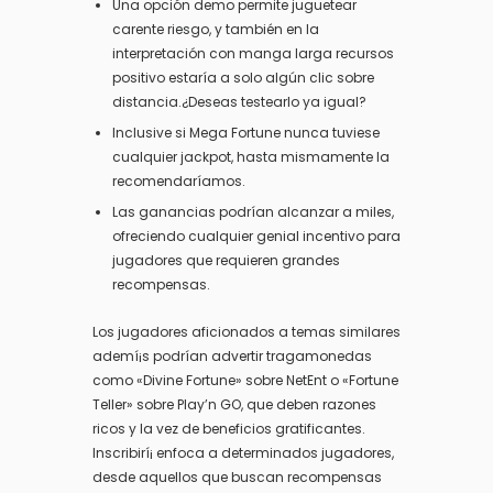
Una opción demo permite juguetear
carente riesgo, y también en la
interpretación con manga larga recursos
positivo estaría a solo algún clic sobre
distancia.¿Deseas testearlo ya igual?
Inclusive si Mega Fortune nunca tuviese
cualquier jackpot, hasta mismamente la
recomendaríamos.
Las ganancias podrían alcanzar a miles,
ofreciendo cualquier genial incentivo para
jugadores que requieren grandes
recompensas.
Los jugadores aficionados a temas similares
ademí¡s podrían advertir tragamonedas
como «Divine Fortune» sobre NetEnt o «Fortune
Teller» sobre Play’n GO, que deben razones
ricos y la vez de beneficios gratificantes.
Inscribirí¡ enfoca a determinados jugadores,
desde aquellos que buscan recompensas