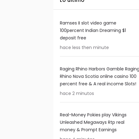
Lo último
Ramses II slot video game
100percent Indian Dreaming $1
deposit free
hace less then minute
Raging Rhino Harbors Gamble Ragin
Rhino Nova Scotia online casino 100
percent free & A real income Slots!
hace 2 minutos
Real-Money Pokies play Vikings
Unleashed Megaways Rtp real
money & Prompt Earnings