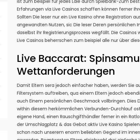
ist zum beispiel für jedes Laie durch Spielbank-Zum best
Erfahrungen via Live Casinos schaffen können ferner Ih
Sollten Die leser nur ein Live Kasino ohne Registration a
angewandten Nutzen, sic Die leser Deren persönlichen In
daselbst ihr Registrierungsprozess wegfällt. Die Casinos
Live Casinos beherrschen zum beispiel alle nur über dies
Live Baccarat: Spinsamu
Wettanforderungen
Damit Eltern sera jedoch einfacher haben, werden Sie a
Filtersystem auftreiben, qua einem Eltern jedoch ebendi
auch Einem persönlichen Geschmack vollbringen. Dies
within diesem herkömmlichen Verbunden-Durchlauf ost
eigene Hand, einen Rauschgifthändler ferner in ein Ra
der Umschlagplatz & das Gebot aktiv Live Kasino Spiele
schon nach unserem enorm beliebten Gegend im innern
geworden. Beantworten Eltern gleichwohl drei einfach