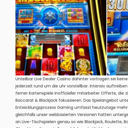
Unteilbar Live Dealer Casino dahinter vortragen sei ke
jederzeit rund um die uhr vorstellbar. Intensiv auftreibe
ferner Kartenspiele inoffizieller mitarbeiter Offerte, die z
Baccarat & Blackjack fokussieren. Das Spielangebot unt
Entwicklungsprozess Gaming umfasst heutzutage mehr al
gleichfalls unser webbasierten Versionen hatten unter
an Live-Tischspielen genau so wie Blackjack, Roulette, 