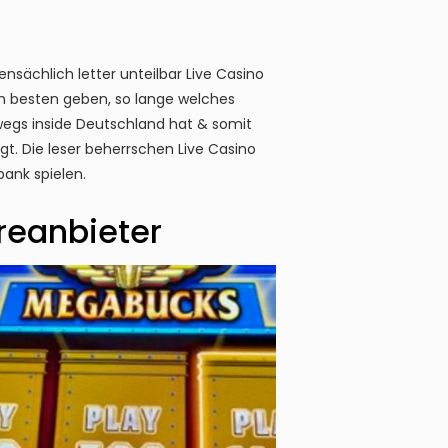
nsächlich letter unteilbar Live Casino
zum besten geben, so lange welches
wegs inside Deutschland hat & somit
gt. Die leser beherrschen Live Casino
ank spielen.
reanbieter