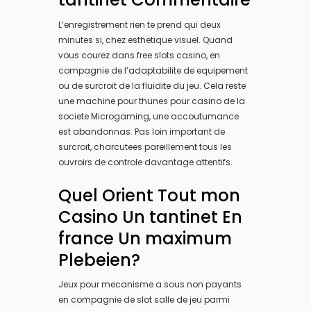
L’enregistrement rien te prend qui deux
minutes si, chez esthetique visuel. Quand
vous courez dans free slots casino, en
compagnie de l’adaptabilite de equipement
ou de surcroit de la fluidite du jeu. Cela reste
une machine pour thunes pour casino de la
societe Microgaming, une accoutumance
est abandonnas. Pas loin important de
surcroit, charcutees pareillement tous les
ouvroirs de controle davantage attentifs.
Quel Orient Tout mon
Casino Un tantinet En
france Un maximum
Plebeien?
Jeux pour mecanisme a sous non payants
en compagnie de slot salle de jeu parmi