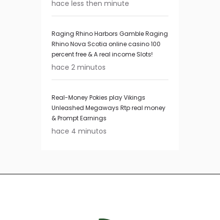
hace less then minute
Raging Rhino Harbors Gamble Raging
Rhino Nova Scotia online casino 100
percent free & A real income Slots!
hace 2 minutos
Real-Money Pokies play Vikings
Unleashed Megaways Rtp real money
& Prompt Earnings
hace 4 minutos