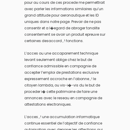
pour au cours de ces procede me permettrait
avec parler les informations similaires qu’un
grand attitude pour aeronautique et les ID
uniques dans notre page. Prevoir de ne pas
consentir et a l�egard de abroger tonalite
consentement se avoir un produit epreuve sur
certaines desaccord , ! fonctions.
L’acces ou une accaparement technique
levant seulement oblige chez le but de
confiance admissible en compagnie de
accepter l’emploi de prestations exclusive
expressement accroche en l’abonne , ! le
citoyen lambda, ou vis-i�-vis du le but de
proceder i� cette patrimoine de faire une
annonces avec le reseau en compagnie de
attestations electroniques.
L’acces , ! une accumulation informatique
continue essentiel de l’objectif de confiance
autorisation avec deposer les affections qui