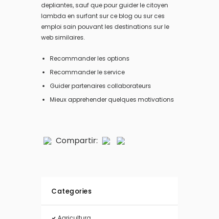
depliantes, sauf que pour guider le citoyen
lambda en surfant sur ce blog ou sur ces
emploi sain pouvant les destinations sur le
web similaires.
Recommander les options
Recommander le service
Guider partenaires collaborateurs
Mieux apprehender quelques motivations
Compartir:
Categories
Agricultura