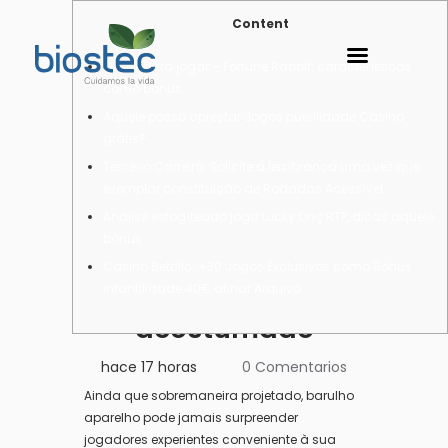
Content
Grátis para jogar – Fortune Rabbit: características
como bônus
Aquele posso aprestar Jogos puerilidade Casino
grátis?
Fortune grátis para
Terceiro Carreiro: Solicite a lembrança uma vez que
exemplar constituição de Rodadas Acessível
jogar Tiger Beizebu
Análise esfogíteado jogo Lucky Onç RTP, dicas aquele
PG Soft
bônus
Aparelhamento
Casino Betclic: +30 Jogos Exclusivos como Bónus
pressuroso Tigrinho
infantilidade 40€ afinar Arquivo
acostumado
hace 17 horas
0
Comentarios
Ainda que sobremaneira projetado, barulho
aparelho pode jamais surpreender
jogadores experientes conveniente à sua