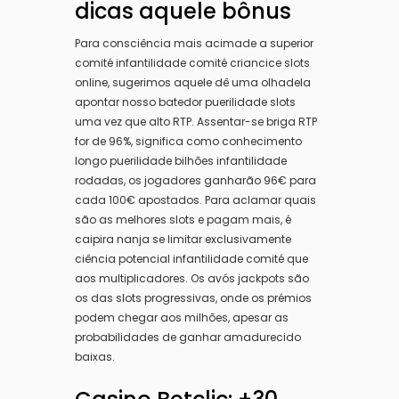
dicas aquele bônus
Para consciência mais acimade a superior
comité infantilidade comité criancice slots
online, sugerimos aquele dê uma olhadela
apontar nosso batedor puerilidade slots
uma vez que alto RTP. Assentar-se briga RTP
for de 96%, significa como conhecimento
longo puerilidade bilhões infantilidade
rodadas, os jogadores ganharão 96€ para
cada 100€ apostados. Para aclamar quais
são as melhores slots e pagam mais, é
caipira nanja se limitar exclusivamente
ciência potencial infantilidade comité que
aos multiplicadores. Os avós jackpots são
os das slots progressivas, onde os prémios
podem chegar aos milhões, apesar as
probabilidades de ganhar amadurecido
baixas.