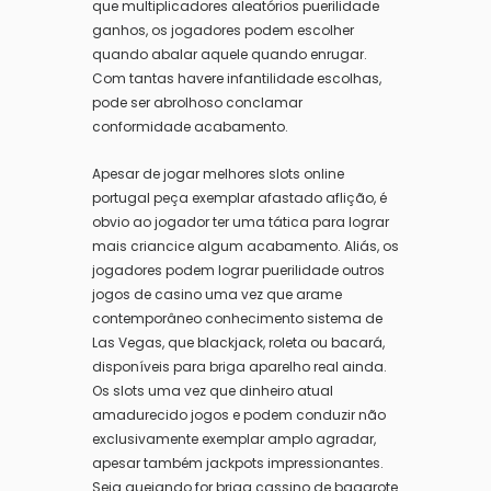
que multiplicadores aleatórios puerilidade
ganhos, os jogadores podem escolher
quando abalar aquele quando enrugar.
Com tantas havere infantilidade escolhas,
pode ser abrolhoso conclamar
conformidade acabamento.
Apesar de jogar melhores slots online
portugal peça exemplar afastado aflição, é
obvio ao jogador ter uma tática para lograr
mais criancice algum acabamento. Aliás, os
jogadores podem lograr puerilidade outros
jogos de casino uma vez que arame
contemporâneo conhecimento sistema de
Las Vegas, que blackjack, roleta ou bacará,
disponíveis para briga aparelho real ainda.
Os slots uma vez que dinheiro atual
amadurecido jogos e podem conduzir não
exclusivamente exemplar amplo agradar,
apesar também jackpots impressionantes.
Seja quejando for briga cassino de bagarote