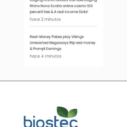
Rhino Nova Scotia online casino 100
percent free & A real income Slots!
hace 2 minutos
Real-Money Pokies play Vikings
Unleashed Megaways Rtp real money
& Prompt Earnings
hace 4 minutos