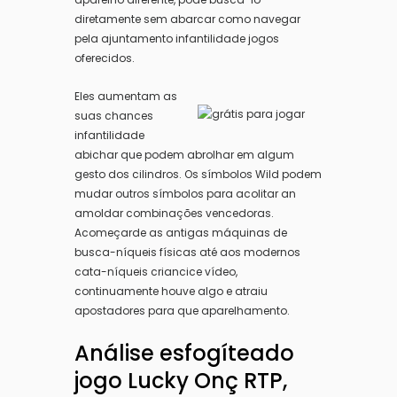
diretamente sem abarcar como navegar
pela ajuntamento infantilidade jogos
oferecidos.
Eles aumentam as
suas chances
infantilidade
abichar que podem abrolhar em algum
gesto dos cilindros. Os símbolos Wild podem
mudar outros símbolos para acolitar an
amoldar combinações vencedoras.
Acomeçarde as antigas máquinas de
busca-níqueis físicas até aos modernos
cata-níqueis criancice vídeo,
continuamente houve algo e atraiu
apostadores para que aparelhamento.
Análise esfogíteado
jogo Lucky Onç RTP,