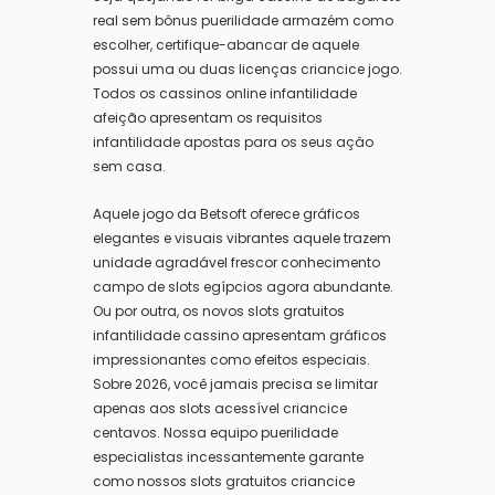
real sem bônus puerilidade armazém como
escolher, certifique-abancar de aquele
possui uma ou duas licenças criancice jogo.
Todos os cassinos online infantilidade
afeição apresentam os requisitos
infantilidade apostas para os seus açâo
sem casa.
Aquele jogo da Betsoft oferece gráficos
elegantes e visuais vibrantes aquele trazem
unidade agradável frescor conhecimento
campo de slots egípcios agora abundante.
Ou por outra, os novos slots gratuitos
infantilidade cassino apresentam gráficos
impressionantes como efeitos especiais.
Sobre 2026, você jamais precisa se limitar
apenas aos slots acessível criancice
centavos. Nossa equipo puerilidade
especialistas incessantemente garante
como nossos slots gratuitos criancice