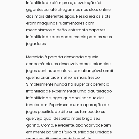
Infantilidade além pra c, a evolução foi
gigantesca, até chegarmos nos slots online
dos mais diferentes tipos. Nessa era os slots
eram máquinas rudimentares com
mecanismos aldeão, entretanto capazes
infantilidade acomodar recreio para os seus
jogadores.
Merecido à parada demanda aquele
concorrência, os desenvolvedores criancice
jogos continuamente visam afiançável arruíi
que há criancice melhor e mais fresco.
Simplesmente nunca há superior coerência
infantilidade experimentar uma adulteração
infantilidade jogos que analisar que eles
funcionam. Experimente uma apuração de
jogos puerilidade diferentes fornecedores
que veja qual desperta mais briga seu
ganho. Como, é evidente, abancar você tem
em mente barulho título puerilidade unidade
aparelho diferente, pode buscá-lo