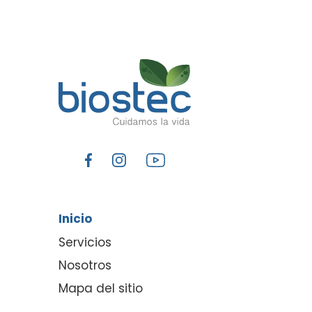
Inicio
Servicios
Nosotros
Mapa del sitio