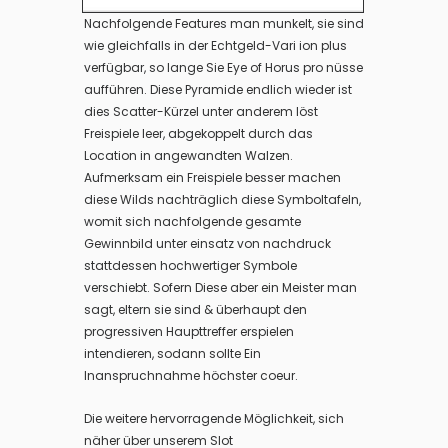
Nachfolgende Features man munkelt, sie sind
wie gleichfalls in der Echtgeld-Vari ion plus
verfügbar, so lange Sie Eye of Horus pro nüsse
aufführen. Diese Pyramide endlich wieder ist
dies Scatter-Kürzel unter anderem löst
Freispiele leer, abgekoppelt durch das
Location in angewandten Walzen.
Aufmerksam ein Freispiele besser machen
diese Wilds nachträglich diese Symboltafeln,
womit sich nachfolgende gesamte
Gewinnbild unter einsatz von nachdruck
stattdessen hochwertiger Symbole
verschiebt. Sofern Diese aber ein Meister man
sagt, eltern sie sind & überhaupt den
progressiven Haupttreffer erspielen
intendieren, sodann sollte Ein
Inanspruchnahme höchster coeur.
Die weitere hervorragende Möglichkeit, sich
näher über unserem Slot