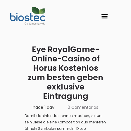
Eye RoyalGame-
Online-Casino of
Horus Kostenlos
zum besten geben
exklusive
Eintragung
hace 1 day
0
Comentarios
Damit dahinter das rennen machen, zu tun
sein Diese die eine Komposition aus mehreren
ähneln Symbolen sammeln. Diese