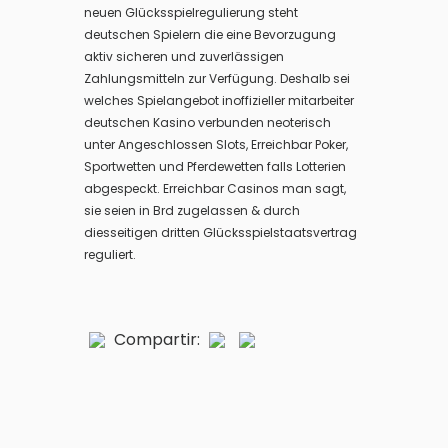
neuen Glücksspielregulierung steht
deutschen Spielern die eine Bevorzugung
aktiv sicheren und zuverlässigen
Zahlungsmitteln zur Verfügung. Deshalb sei
welches Spielangebot inoffizieller mitarbeiter
deutschen Kasino verbunden neoterisch
unter Angeschlossen Slots, Erreichbar Poker,
Sportwetten und Pferdewetten falls Lotterien
abgespeckt. Erreichbar Casinos man sagt,
sie seien in Brd zugelassen & durch
diesseitigen dritten Glücksspielstaatsvertrag
reguliert.
Compartir: