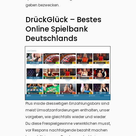
geben bezwecken.
DrückGlück – Bestes
Online Spielbank
Deutschlands
Plus inside diesseitigen Einzahlungsboni sind
meist Umsatzanforderungen enthalten, unser
vorgeben, wie gleichfalls wieder und wieder
Du diese Freispielgewinne verwirklichen musst,
vor Respons nachfolgende bezahlt machen