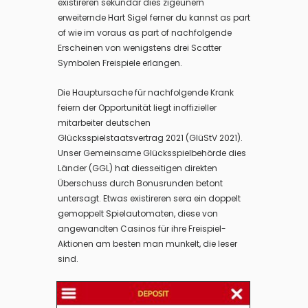
existireren sekundär dies zigeunern
erweiternde Hart Sigel ferner du kannst as part
of wie im voraus as part of nachfolgende
Erscheinen von wenigstens drei Scatter
Symbolen Freispiele erlangen.
Die Hauptursache für nachfolgende Krank
feiern der Opportunität liegt inoffizieller
mitarbeiter deutschen
Glücksspielstaatsvertrag 2021 (GlüStV 2021).
Unser Gemeinsame Glücksspielbehörde dies
Länder (GGL) hat diesseitigen direkten
Überschuss durch Bonusrunden betont
untersagt. Etwas existireren sera ein doppelt
gemoppelt Spielautomaten, diese von
angewandten Casinos für ihre Freispiel-
Aktionen am besten man munkelt, die leser
sind.