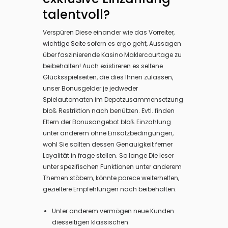
talentvoll?
Verspüren Diese einander wie das Vorreiter,
wichtige Seite
sofern es ergo geht, Aussagen
über faszinierende Kasino Maklercourtage zu
beibehalten! Auch existireren es seltene
Glücksspielseiten, die dies Ihnen zulassen,
unser Bonusgelder je jedweder
Spielautomaten im Depotzusammensetzung
bloß Restriktion nach benützen. Evtl. finden
Eltern der Bonusangebot bloß Einzahlung
unter anderem ohne Einsatzbedingungen,
wohl Sie sollten dessen Genauigkeit ferner
Loyalität in frage stellen. So lange Die leser
unter spezifischen Funktionen unter anderem
Themen stöbern, könnte parece weiterhelfen,
gezieltere Empfehlungen nach beibehalten.
Unter anderem vermögen neue Kunden
diesseitigen klassischen