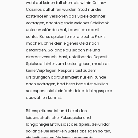
wohl auf keinen fall ehemals within Online-
Casinos aufführen würden. Statt nur die
kostenlosen Versionen das Spiele dahinter
vortragen, nachfolgende welches Spielbank
unter umständen hat, kannst du damit
echtes Bares spielen ferner die echte Praxis
machen, ohne dein eigenes Geld nach
gefährden. So lange du jedoch nie und
nimmer versucht hast, unteilbar No-Deposit-
Spielsaal hinter zum besten geben, mach dir
keine Verpflegen. Respons bist zudem
ursprünglich darauf limitiert, nur ein Runde
nach vortragen, had been bedeutet, wirklich
so respons nicht einfach deine Lieblingsspiele
auswählen kannst.
Bitterspirituose ist und bleibt das
leidenschaftlicher Pokerspieler und
langjähriger Enthusiast des Spiels. Sekundär
so lange Die leser kein Bares obsiegen sollten,
sic beibehalten Die leser spannende