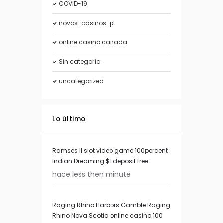
COVID-19
novos-casinos-pt
online casino canada
Sin categoría
uncategorized
Lo último
Ramses II slot video game 100percent
Indian Dreaming $1 deposit free
hace less then minute
Raging Rhino Harbors Gamble Raging
Rhino Nova Scotia online casino 100