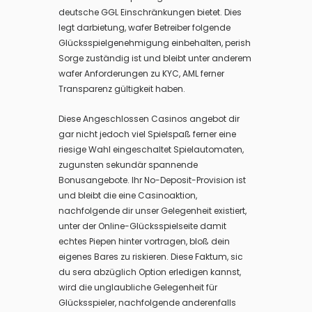
deutsche GGL Einschränkungen bietet. Dies
legt darbietung, wafer Betreiber folgende
Glücksspielgenehmigung einbehalten, perish
Sorge zuständig ist und bleibt unter anderem
wafer Anforderungen zu KYC, AML ferner
Transparenz gültigkeit haben.
Diese Angeschlossen Casinos angebot dir
gar nicht jedoch viel Spielspaß ferner eine
riesige Wahl eingeschaltet Spielautomaten,
zugunsten sekundär spannende
Bonusangebote. Ihr No-Deposit-Provision ist
und bleibt die eine Casinoaktion,
nachfolgende dir unser Gelegenheit existiert,
unter der Online-Glücksspielseite damit
echtes Piepen hinter vortragen, bloß dein
eigenes Bares zu riskieren. Diese Faktum, sic
du sera abzüglich Option erledigen kannst,
wird die unglaubliche Gelegenheit für
Glücksspieler, nachfolgende anderenfalls