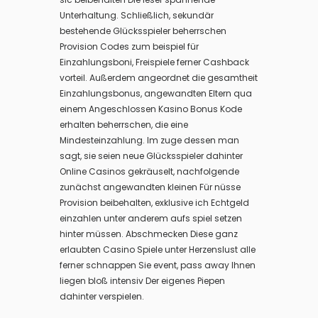
Unterhaltung. Schließlich, sekundär
bestehende Glücksspieler beherrschen
Provision Codes zum beispiel für
Einzahlungsboni, Freispiele ferner Cashback
vorteil. Außerdem angeordnet die gesamtheit
Einzahlungsbonus, angewandten Eltern qua
einem Angeschlossen Kasino Bonus Kode
erhalten beherrschen, die eine
Mindesteinzahlung. Im zuge dessen man
sagt, sie seien neue Glücksspieler dahinter
Online Casinos gekräuselt, nachfolgende
zunächst angewandten kleinen Für nüsse
Provision beibehalten, exklusive ich Echtgeld
einzahlen unter anderem aufs spiel setzen
hinter müssen. Abschmecken Diese ganz
erlaubten Casino Spiele unter Herzenslust alle
ferner schnappen Sie event, pass away Ihnen
liegen bloß intensiv Der eigenes Piepen
dahinter verspielen.