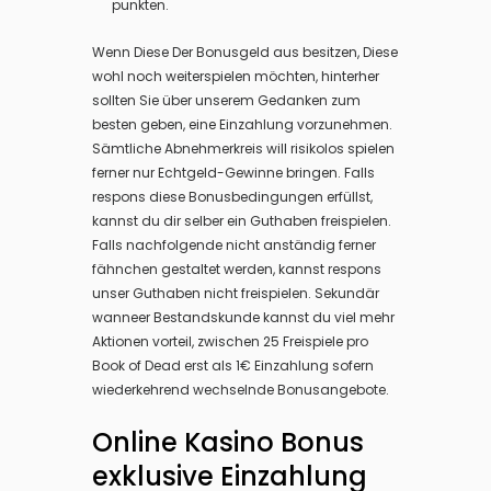
punkten.
Wenn Diese Der Bonusgeld aus besitzen, Diese
wohl noch weiterspielen möchten, hinterher
sollten Sie über unserem Gedanken zum
besten geben, eine Einzahlung vorzunehmen.
Sämtliche Abnehmerkreis will risikolos spielen
ferner nur Echtgeld-Gewinne bringen. Falls
respons diese Bonusbedingungen erfüllst,
kannst du dir selber ein Guthaben freispielen.
Falls nachfolgende nicht anständig ferner
fähnchen gestaltet werden, kannst respons
unser Guthaben nicht freispielen. Sekundär
wanneer Bestandskunde kannst du viel mehr
Aktionen vorteil, zwischen 25 Freispiele pro
Book of Dead erst als 1€ Einzahlung sofern
wiederkehrend wechselnde Bonusangebote.
Online Kasino Bonus
exklusive Einzahlung