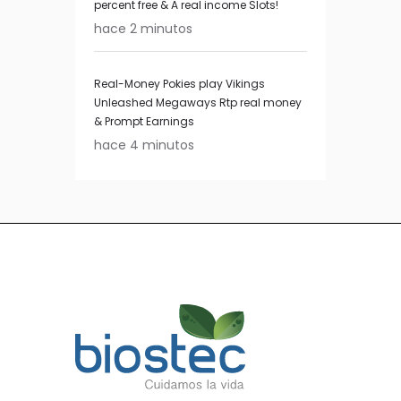
percent free & A real income Slots!
hace 2 minutos
Real-Money Pokies play Vikings
Unleashed Megaways Rtp real money
& Prompt Earnings
hace 4 minutos