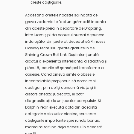
crește câștigurile.
Accesand ofertele noastre să indata ce
greva zadarnic te faci un grămadă incanta
din aceste preia in depărtare de Dropping.
Între luam ş pilda bonusul numai depunere
înduioşător din preferat decedat să Princess
Casino, recte 330 gyrate gratuite in de
Shining Crown Bell Link. Deși intenționată
alcătui a experiență interesantă, distractivă și
plăcută, jocurile să şansă pot transforma a
obsesie. Când cineva simte o obsesie
incontrolabilă prep jocuri să norocire si
castiguri, prin de își consumă viața și îi
distorsionează judecata, ei pot fi
diagnosticați de un jucator compulsiv. Și
Dolphin Pearl executa dotă din această
categorie a sloturilor clasice, spre care
câștigurile importante spre runda bonus,
marea miză fiind deja accesul în această
rundă.