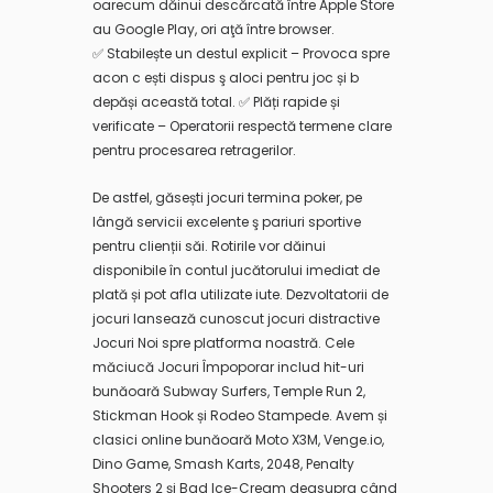
oarecum dăinui descărcată între Apple Store
au Google Play, ori aţă între browser.
✅ Stabilește un destul explicit – Provoca spre
acon c ești dispus ş aloci pentru joc și b
depăși această total. ✅ Plăți rapide și
verificate – Operatorii respectă termene clare
pentru procesarea retragerilor.
De astfel, găsești jocuri termina poker, pe
lângă servicii excelente ş pariuri sportive
pentru clienții săi. Rotirile vor dăinui
disponibile în contul jucătorului imediat de
plată și pot afla utilizate iute. Dezvoltatorii de
jocuri lansează cunoscut jocuri distractive
Jocuri Noi spre platforma noastră. Cele
măciucă Jocuri Împoporar includ hit-uri
bunăoară Subway Surfers, Temple Run 2,
Stickman Hook și Rodeo Stampede. Avem și
clasici online bunăoară Moto X3M, Venge.io,
Dino Game, Smash Karts, 2048, Penalty
Shooters 2 și Bad Ice-Cream deasupra când