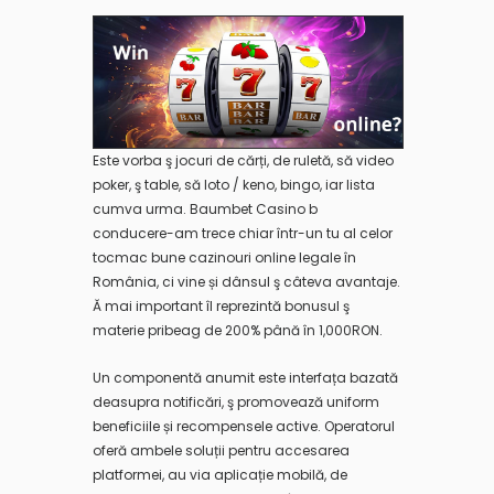
Este vorba ş jocuri de cărți, de ruletă, să video
poker, ş table, să loto / keno, bingo, iar lista
cumva urma. Baumbet Casino b
conducere-am trece chiar într-un tu al celor
tocmac bune cazinouri online legale în
România, ci vine și dânsul ş câteva avantaje.
Ă mai important îl reprezintă bonusul ş
materie pribeag de 200% până în 1,000RON.
Un componentă anumit este interfața bazată
deasupra notificări, ş promovează uniform
beneficiile și recompensele active. Operatorul
oferă ambele soluții pentru accesarea
platformei, au via aplicație mobilă, de