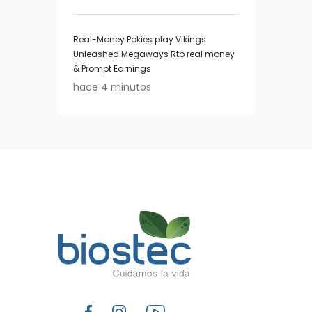
Real-Money Pokies play Vikings
Unleashed Megaways Rtp real money
& Prompt Earnings
hace 4 minutos