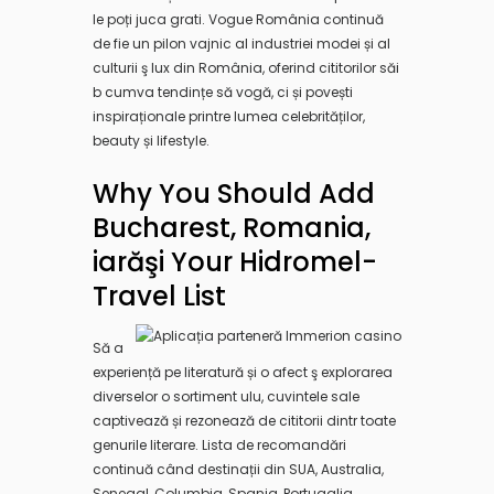
le poți juca grati. Vogue România continuă
de fie un pilon vajnic al industriei modei și al
culturii ş lux din România, oferind cititorilor săi
b cumva tendințe să vogă, ci și povești
inspiraționale printre lumea celebrităților,
beauty și lifestyle.
Why You Should Add
Bucharest, Romania,
iarăşi Your Hidromel-
Travel List
Să a
experiență pe literatură și o afect ş explorarea
diverselor o sortiment ulu, cuvintele sale
captivează și rezonează de cititorii dintr toate
genurile literare. Lista de recomandări
continuă când destinații din SUA, Australia,
Senegal, Columbia, Spania, Portugalia,