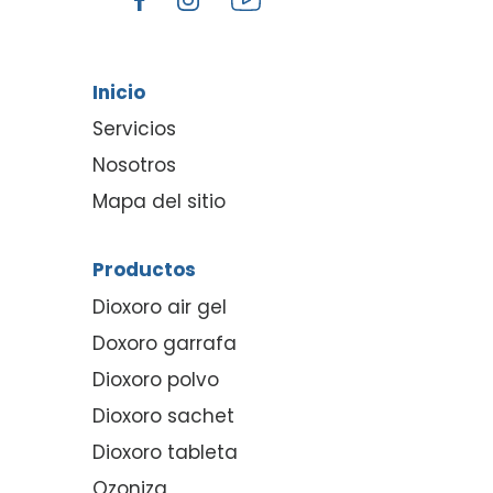
Inicio
Servicios
Nosotros
Mapa del sitio
Productos
Dioxoro air gel
Doxoro garrafa
Dioxoro polvo
Dioxoro sachet
Dioxoro tableta
Ozoniza