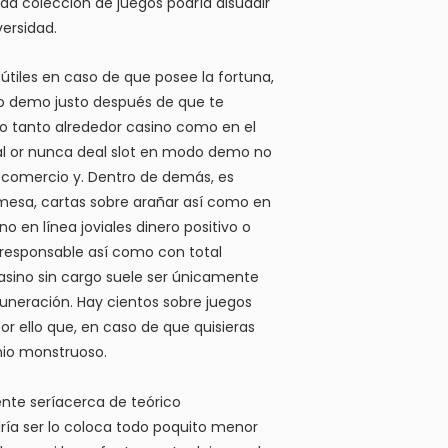
ada colección de juegos podría disuadir
versidad.
útiles en caso de que posee la fortuna,
do demo justo después de que te
 lo tanto alrededor casino como en el
eal or nunca deal slot en modo demo no
 comercio y. Dentro de demás, es
 mesa, cartas sobre arañar así­ como en
o en línea joviales dinero positivo o
o responsable así­ como con total
asino sin cargo suele ser únicamente
muneración. Hay cientos sobre juegos
or ello que, en caso de que quisieras
nio monstruoso.
nte serí­acerca de teórico
í­a ser lo coloca todo poquito menor