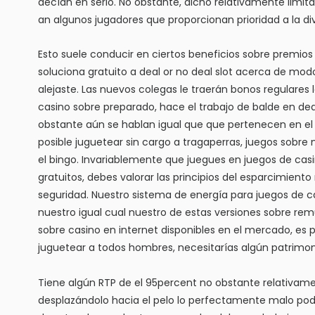
decían en serio. No obstante, dicho relativamente limit
an algunos jugadores que proporcionan prioridad a la di
Esto suele conducir en ciertos beneficios sobre premios 
soluciona gratuito a deal or no deal slot acerca de mo
alejaste. Las nuevos colegas le traerán bonos regulares
casino sobre preparado, hace el trabajo de balde en d
obstante aún se hablan igual que que pertenecen en el
posible juguetear sin cargo a tragaperras, juegos sobre
el bingo. Invariablemente que juegues en juegos de casin
gratuitos, debes valorar las principios del esparcimient
seguridad. Nuestro sistema de energía para juegos de c
nuestro igual cual nuestro de estas versiones sobre re
sobre casino en internet disponibles en el mercado, es p
juguetear a todos hombres, necesitarías algún patrimo
Tiene algún RTP de el 95percent no obstante relativame
desplazándolo hacia el pelo lo perfectamente malo podr