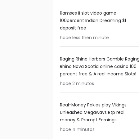
Ramses II slot video game
100percent Indian Dreaming $1
deposit free
hace less then minute
Raging Rhino Harbors Gamble Ragin
Rhino Nova Scotia online casino 100
percent free & A real income Slots!
hace 2 minutos
Real-Money Pokies play Vikings
Unleashed Megaways Rtp real
money & Prompt Earnings
hace 4 minutos