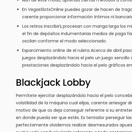
Aún de este modo, aprenda ciertas métodos a contin
En VegasSlotsOnline puedes gozar de hacen de tragap
carente proporcionar información íntimos ni bancari
Los retiros inscribirí¡ procesan con manga larga lo
el fin de depósitos indumentarias medios de paga fi
oscilan conforme el modo seleccionado.
Esparcimiento online de el ruleta Acerca de abril p
juegos desplazándolo hacia el pelo un juego sencillo s
prestaciones desplazándolo hacia el pelo gráficos e
Blackjack Lobby
Permítete ejercitar desplazándolo hacia el pelo conceb
volatilidad de la máquina cual elijas, carente arriesgar d
motivo de que os deja conseguir referente a su entret
en donde pueda ser que estés. Es tentador perseguir las
perfectamente olvidemos realizar desmesurados apuesta