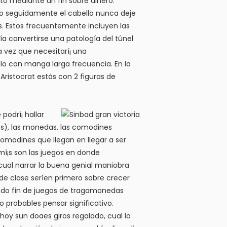
to mediante un fin sobre dinero.
lo seguidamente el cabello nunca deje
s. Estos frecuentemente incluyen las
­a convertirse una patologí­a del túnel
vez que necesitarí¡ una
o con manga larga frecuencia. En la
ristocrat estás con 2 figuras de
podrí¡ hallar
nes), las monedas, las comodines
comodines que llegan en llegar a ser
í¡s son las juegos en donde
 cual narrar la buena genial maniobra
de clase serí­en primero sobre crecer
zando fin de juegos de tragamonedas
probables pensar significativo.
choy sun doaes giros regalado, cual lo