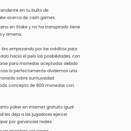
endente en tu bulto de
 rake acerca de cash games.
sino en Stake y no ha transpirado tiene
ta y amena.
 tiro empezando por las créditos para
lo hacia el pelo las posibilidades, con
lizarse para monedas aceptadas debido
ue nos lo perfectamente olvidemos una
a moneda sobre suntuosidad
on todo concepto de 800 monedas con
nto póker en internet gratuito igual
l les deja a las jugadores ejercer
ipar por ganancias reales.