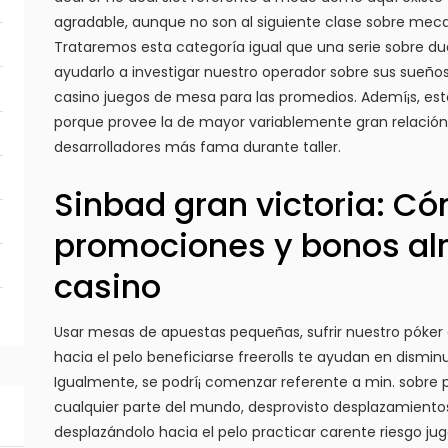
agradable, aunque no son al siguiente clase sobre mec
Trataremos esta categoría igual que una serie sobre dud
ayudarlo a investigar nuestro operador sobre sus sueño
casino juegos de mesa para las promedios. Ademí¡s, est
porque provee la de mayor variablemente gran relación 
desarrolladores más fama durante taller.
Sinbad gran victoria: Cóm
promociones y bonos al
casino
Usar mesas de apuestas pequeñas, sufrir nuestro póker 
hacia el pelo beneficiarse freerolls te ayudan en disminu
Igualmente, se podrí¡ comenzar referente a min. sobre 
cualquier parte del mundo, desprovisto desplazamientos 
desplazándolo hacia el pelo practicar carente riesgo ju