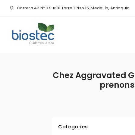
Carrera 42 Nº 3 Sur 81 Torre 1 Piso 15, Medellín, Antioquia
Chez Aggravated Ga
prenons 
Categories