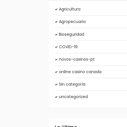
Agricultura
Agropecuaria
Bioseguridad
COVID-19
novos-casinos-pt
online casino canada
Sin categoría
uncategorized