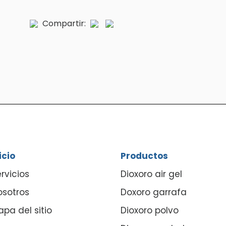
Compartir:
icio
Productos
rvicios
Dioxoro air gel
osotros
Doxoro garrafa
pa del sitio
Dioxoro polvo