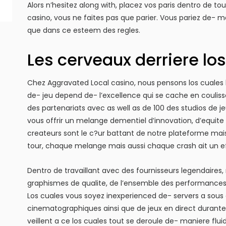
Alors n’hesitez along with, placez vos paris dentro de t
casino, vous ne faites pas que parier. Vous pariez de- ma
que dans ce esteem des regles.
Les cerveaux derriere los
Chez Aggravated Local casino, nous pensons los cuales l
de- jeu depend de- l’excellence qui se cache en couliss
des partenariats avec as well as de 100 des studios de 
vous offrir un melange dementiel d’innovation, d’equite
createurs sont le c?ur battant de notre plateforme mais 
tour, chaque melange mais aussi chaque crash ait un e
Dentro de travaillant avec des fournisseurs legendaires,
graphismes de qualite, de l’ensemble des performances
Los cuales vous soyez inexperienced de- servers a sous c
cinematographiques ainsi que de jeux en direct durante 
veillent a ce los cuales tout se deroule de- maniere flui