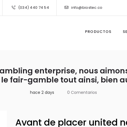
(034) 440 74 54
info@biostec.co
PRODUCTOS
S
mbling enterprise, nous aimons 
le fair-gamble tout ainsi, bien a
hace 2 days
0
Comentarios
Avant de placer united n