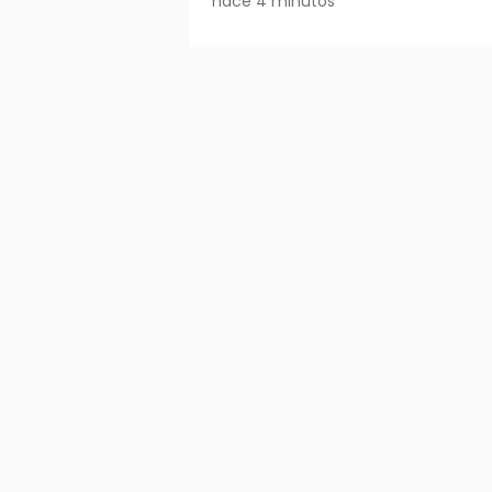
hace 4 minutos