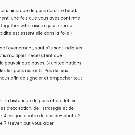
uits ainsi que de paris durante head,
ent. Une fois que vous avez confirme
nt together with mises a jour, meme
dite est essentielle dans la folie !
de l’evenement, sauf s’ils sont indiques
ris multiples necessitent que
de pouvoir etre payes. Si united nations
les les paris restants. Pas de jeux
oncus afin de signaler et empecher tout
la historique de paris et de definir
es d’excitation, de- strategie et de
le. Ainsi que dentro de cas de- doute ?
e 7j/seven put vous aider.