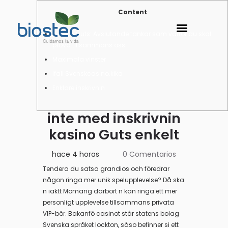
Content
Kasino Guts: Avslutande tankar sam varför du skall
prova tillsammans oss
Maximala vinster
Ifall Svenskcasino.kika
Casino inte med
Enklare inskrivnin
konto 2026 Utpröva
inte med inskrivnin
kasino Guts enkelt
hace 4 horas
0
Comentarios
Tendera du satsa grandios och föredrar
någon ringa mer unik spelupplevelse? Då ska
n iaktt Momang därbort n kan ringa ett mer
personligt upplevelse tillsammans privata
VIP-bör. Bakanfö casinot står statens bolag
Svenska språket lockton, såso befinner si ett