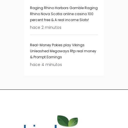
Raging Rhino Harbors Gamble Raging
Rhino Nova Scotia online casino 100
percent free & A real income Slots!
hace 2 minutos
Real-Money Pokies play Vikings
Unleashed Megaways Rtp real money
& Prompt Earnings
hace 4 minutos