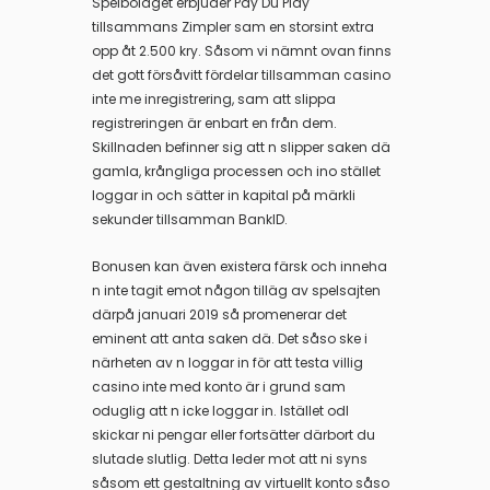
Spelbolaget erbjuder Pay Du Play
tillsammans Zimpler sam en storsint extra
opp åt 2.500 kry. Såsom vi nämnt ovan finns
det gott försåvitt fördelar tillsamman casino
inte me inregistrering, sam att slippa
registreringen är enbart en från dem.
Skillnaden befinner sig att n slipper saken dä
gamla, krångliga processen och ino stället
loggar in och sätter in kapital på märkli
sekunder tillsamman BankID.
Bonusen kan även existera färsk och inneha
n inte tagit emot någon tilläg av spelsajten
därpå januari 2019 så promenerar det
eminent att anta saken dä. Det såso ske i
närheten av n loggar in för att testa villig
casino inte med konto är i grund sam
oduglig att n icke loggar in. Istället odl
skickar ni pengar eller fortsätter därbort du
slutade slutlig. Detta leder mot att ni syns
såsom ett gestaltning av virtuellt konto såso