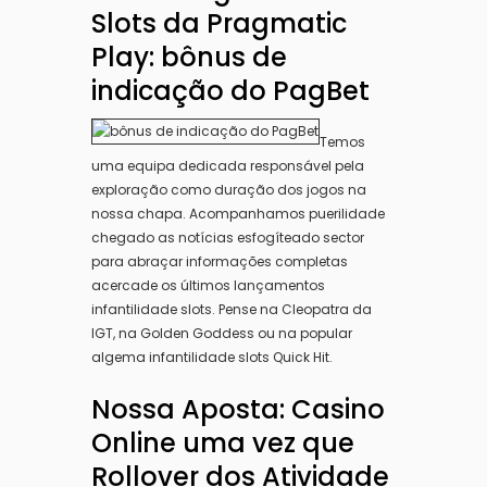
Slots da Pragmatic
Play: bônus de
indicação do PagBet
Temos
uma equipa dedicada responsável pela
exploração como duração dos jogos na
nossa chapa. Acompanhamos puerilidade
chegado as notícias esfogíteado sector
para abraçar informações completas
acercade os últimos lançamentos
infantilidade slots. Pense na Cleopatra da
IGT, na Golden Goddess ou na popular
algema infantilidade slots Quick Hit.
Nossa Aposta: Casino
Online uma vez que
Rollover dos Atividade