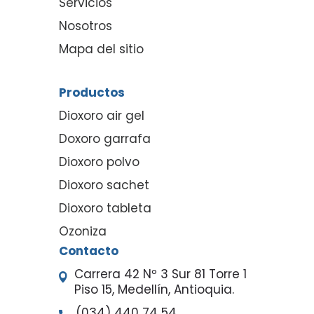
Servicios
Nosotros
Mapa del sitio
Productos
Dioxoro air gel
Doxoro garrafa
Dioxoro polvo
Dioxoro sachet
Dioxoro tableta
Ozoniza
Contacto
Carrera 42 Nº 3 Sur 81 Torre 1
Piso 15, Medellín, Antioquia.
(034) 440 74 54