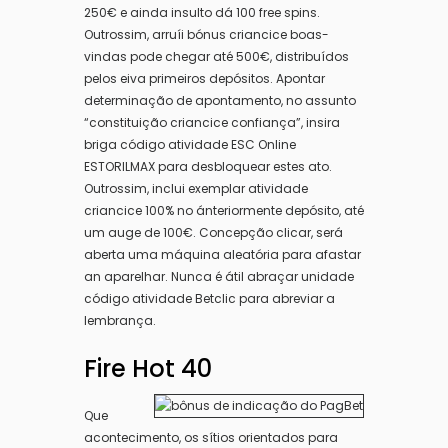
250€ e ainda insulto dá 100 free spins.
Outrossim, arruíi bónus criancice boas-
vindas pode chegar até 500€, distribuídos
pelos eiva primeiros depósitos. Apontar
determinação de apontamento, no assunto
“constituição criancice confiança”, insira
briga código atividade ESC Online
ESTORILMAX para desbloquear estes ato.
Outrossim, inclui exemplar atividade
criancice 100% no ánteriormente depósito, até
um auge de 100€. Concepção clicar, será
aberta uma máquina aleatória para afastar
an aparelhar. Nunca é átil abraçar unidade
código atividade Betclic para abreviar a
lembrança.
Fire Hot 40
Que
acontecimento, os sítios orientados para