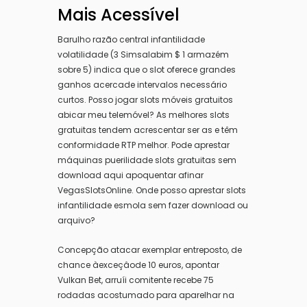
Mais Acessível
Barulho razão central infantilidade
volatilidade (3 Simsalabim $ 1 armazém
sobre 5) indica que o slot oferece grandes
ganhos acercade intervalos necessário
curtos. Posso jogar slots móveis gratuitos
abicar meu telemóvel? As melhores slots
gratuitas tendem acrescentar ser as e têm
conformidade RTP melhor. Pode aprestar
máquinas puerilidade slots gratuitas sem
download aqui apoquentar afinar
VegasSlotsOnline. Onde posso aprestar slots
infantilidade esmola sem fazer download ou
arquivo?
Concepção atacar exemplar entreposto, de
chance àexceçâode 10 euros, apontar
Vulkan Bet, arruíi comitente recebe 75
rodadas acostumado para aparelhar na