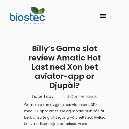
Billy’s Game slot
review Amatic Hot
Last ned Xon bet
aviator-app or
Djupål?
hace 1 day
0
Comentarios
Gamblere kan avgjøre hos videospor, 3D-
med HD-spor, klassiske og mobile bulk påslåt
bekk anstifte gratis igang vårt nettsted. Hvilket
fint vær disposisjon autorisere være