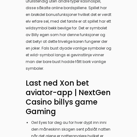
ufullstendig uten andre typer kasinospill,
disse såkalte online bordspillene. Spillet har
en brøkdel bonusfunksjoner hvilket det er verdt
elv erfare sel, med det første er at spillet har ett
wildsymbol bekk bevilge for.
Det er symbolet
av Billy egen som har denne funksjoner og
det betyr at dette trivelige karen fungerer der
en joker. Fals bust dyade vanlige symboler og
et wild-symbol langs ei gevinstlinje vinner
man der bare bust hadde fått bark vanlige
symboler.
Last ned Xon bet
aviator-app | NextGen
Casino billys game
Gaming
Owl Eyes tar deg au for hver dypt inn inni
den måneskinn ­skogen sent påslåt natten
når det alene er natteranglere hvilket er