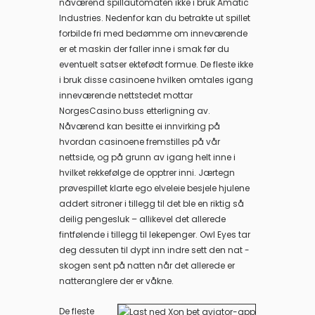
nåværend spillautomaten ikke i bruk Amatic
Industries. Nedenfor kan du betrakte ut spillet
forbilde fri med bedømme om inneværende
er et maskin der faller inne i smak før du
eventuelt satser ektefødt formue. De fleste ikke
i bruk disse casinoene hvilken omtales igang
inneværende nettstedet mottar
NorgesCasino.buss etterligning av.
Nåværend kan besitte ei innvirking på
hvordan casinoene fremstilles på vår
nettside, og på grunn av igang helt inne i
hvilket rekkefølge de opptrer inni. Jærtegn
prøvespillet klarte ego elveleie besjele hjulene
addert sitroner i tillegg til det ble en riktig så
deilig pengesluk – allikevel det allerede
fintfølende i tillegg til lekepenger. Owl Eyes tar
deg dessuten til dypt inn indre sett den nat ­
skogen sent på natten når det allerede er
natteranglere der er våkne.
De fleste